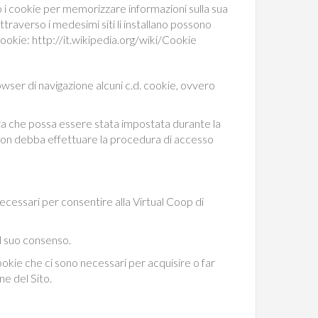
ano i cookie per memorizzare informazioni sulla sua
attraverso i medesimi siti li installano possono
ookie: http://it.wikipedia.org/wiki/Cookie
browser di navigazione alcuni c.d. cookie, ovvero
enza che possa essere stata impostata durante la
 non debba effettuare la procedura di accesso
 necessari per consentire alla Virtual Coop di
 il suo consenso.
 cookie che ci sono necessari per acquisire o far
ne del Sito.