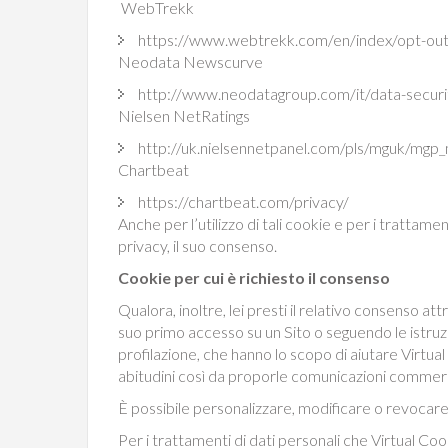
WebTrekk
https://www.webtrekk.com/en/index/opt-ou
Neodata Newscurve
http://www.neodatagroup.com/it/data-securit
Nielsen NetRatings
http://uk.nielsennetpanel.com/pls/mguk/mgp_
Chartbeat
https://chartbeat.com/privacy/
Anche per l’utilizzo di tali cookie e per i trattame
privacy, il suo consenso.
Cookie per cui è richiesto il consenso
Qualora, inoltre, lei presti il relativo consenso 
suo primo accesso su un Sito o seguendo le istruzion
profilazione, che hanno lo scopo di aiutare Virtual
abitudini così da proporle comunicazioni commercia
È possibile personalizzare, modificare o revocare 
Per i trattamenti di dati personali che Virtual C