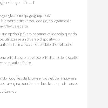
ogle nei seguenti modi:
ools.google.com/dlpage/gaoptout/
in essere attraverso i cookie, collegandosi a
m/it/le-tue-scelte
le sue opzioni privacy saranno valide solo quando
, utilizzasse un diverso dispositivo o
nto, l’informativa, chiedendole di effettuare
azione effettuasse o avesse effettuato delle scelte
 essersi autenticato.
llando i cookies dal browser potrebbe rimuovere
esta pagina per ricontrollare le sue preferenze.
utilizzando: