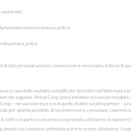
t-webtrekk/
y/neodata-services-privacy-policy/
main.privacy_policy
nti di dati personali ad esso connessi non è necessario, in forza di qu
attraverso una delle modalità semplificate descritte nell’informativa
i che seguono, Virtual Coop potrà installare e/o lasciar installare all
 Coop – nel suo interesse e/o in quello di altre società partner – a r
li, per quanto possibile, di suo interesse o, comunque, coerenti con
in tutto o in parte il consenso così prestato attraverso le opzioni c
oop, previo suo consenso, potrebbe porre in essere attraverso i cook