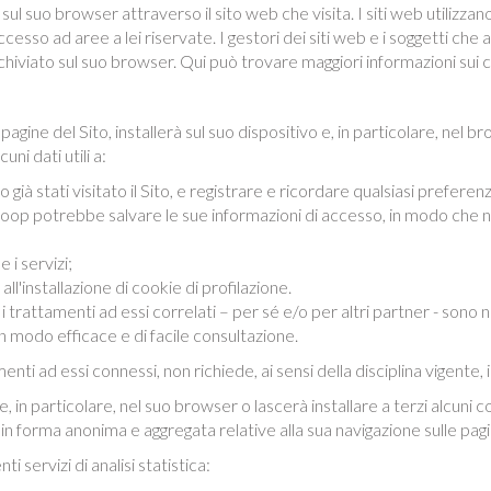
 sul suo browser attraverso il sito web che visita. I siti web utilizz
cesso ad aree a lei riservate. I gestori dei siti web e i soggetti che 
viato sul suo browser. Qui può trovare maggiori informazioni sui c
pagine del Sito, installerà sul suo dispositivo e, in particolare, nel 
i dati utili a:
già stati visitato il Sito, e registrare e ricordare qualsiasi prefer
l Coop potrebbe salvare le sue informazioni di accesso, in modo che
e i servizi;
ll'installazione di cookie di profilazione.
d i trattamenti ad essi correlati – per sé e/o per altri partner - sono
 in modo efficace e di facile consultazione.
menti ad essi connessi, non richiede, ai sensi della disciplina vigente,
o e, in particolare, nel suo browser o lascerà installare a terzi alcuni
 in forma anonima e aggregata relative alla sua navigazione sulle pagi
ti servizi di analisi statistica: