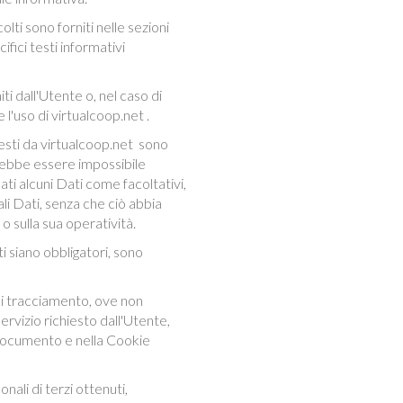
olti sono forniti nelle sezioni
fici testi informativi
i dall'Utente o, nel caso di
l'uso di virtualcoop.net .
iesti da virtualcoop.net sono
otrebbe essere impossibile
icati alcuni Dati come facoltativi,
ali Dati, senza che ciò abbia
o sulla sua operatività.
i siano obbligatori, sono
 di tracciamento, ove non
Servizio richiesto dall'Utente,
e documento e nella Cookie
nali di terzi ottenuti,