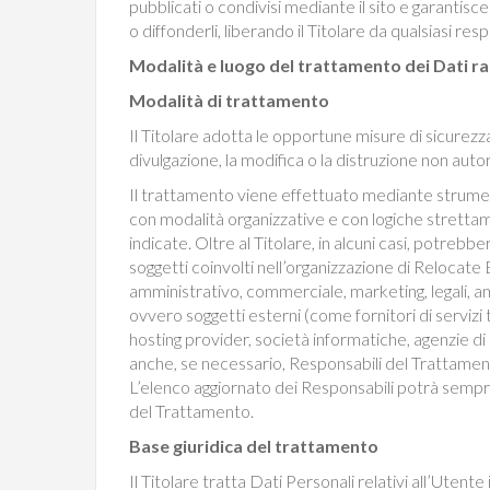
pubblicati o condivisi mediante il sito e garantisce 
o diffonderli, liberando il Titolare da qualsiasi res
Modalità e luogo del trattamento dei Dati ra
Modalità di trattamento
Il Titolare adotta le opportune misure di sicurezz
divulgazione, la modifica o la distruzione non auto
Il trattamento viene effettuato mediante strument
con modalità organizzative e con logiche strettame
indicate. Oltre al Titolare, in alcuni casi, potrebb
soggetti coinvolti nell’organizzazione di Relocat
amministrativo, commerciale, marketing, legali, a
ovvero soggetti esterni (come fornitori di servizi te
hosting provider, società informatiche, agenzie d
anche, se necessario, Responsabili del Trattament
L’elenco aggiornato dei Responsabili potrà sempre
del Trattamento.
Base giuridica del trattamento
Il Titolare tratta Dati Personali relativi all’Utente