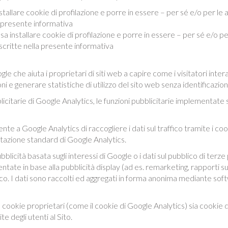
tallare cookie di profilazione e porre in essere – per sé e/o per le 
la presente informativa
 installare cookie di profilazione e porre in essere – per sé e/o pe
escritte nella presente informativa
le che aiuta i proprietari di siti web a capire come i visitatori inte
ni e generare statistiche di utilizzo del sito web senza identificazione
blicitarie di Google Analytics, le funzioni pubblicitarie implementate s
nte a Google Analytics di raccogliere i dati sul traffico tramite i cook
ntazione standard di Google Analytics.
pubblicità basata sugli interessi di Google o i dati sul pubblico di terz
ntate in base alla pubblicità display (ad es. remarketing, rapporti su
ubblico. I dati sono raccolti ed aggregati in forma anonima mediante so
o sia cookie proprietari (come il cookie di Google Analytics) sia cookie
e degli utenti al Sito.