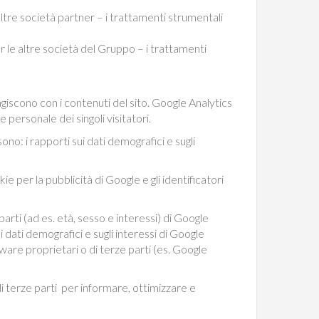
altre società partner – i trattamenti strumentali
r le altre società del Gruppo – i trattamenti
ragiscono con i contenuti del sito. Google Analytics
 personale dei singoli visitatori.
ono: i rapporti sui dati demografici e sugli
ie per la pubblicità di Google e gli identificatori
e parti (ad es. età, sesso e interessi) di Google
i dati demografici e sugli interessi di Google
ftware proprietari o di terze parti (es. Google
 di terze parti per informare, ottimizzare e