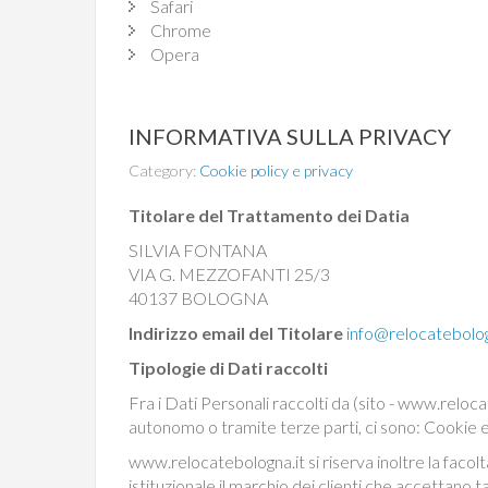
Safari
Chrome
Opera
INFORMATIVA SULLA PRIVACY
Category:
Cookie policy e privacy
Titolare del Trattamento dei Datia
SILVIA FONTANA
VIA G. MEZZOFANTI 25/3
40137 BOLOGNA
Indirizzo email del Titolare
info@relocatebolog
Tipologie di Dati raccolti
Fra i Dati Personali raccolti da (sito - www.reloca
autonomo o tramite terze parti, ci sono: Cookie e D
www.relocatebologna.it si riserva inoltre la facoltà
istituzionale il marchio dei clienti che accettano t