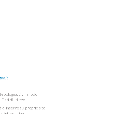
na.it
tebologna.it) , in modo
ati di utilizzo.
 di inserire sul proprio sito
ale informativa.