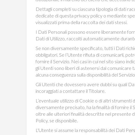
Dettagli completi su ciascuna tipologia di dati racc
dedicate di questa privacy policy o mediante speci
visualizzati prima della raccolta dei dati stessi.
I Dati Personali possono essere liberamente fornit
Dati di Utilizzo, raccolti automaticamente durante 
Se non diversamente specificato, tutti i Dati rich
obbligatori. Se l’Utente rifiuta di comunicarli, p
fornire il Servizio. Nei casi in cui nel sito siano ind
gli Utenti sono liberi di astenersi dal comunicare t
alcuna conseguenza sulla disponibilità del Servizio 
Gli Utenti che dovessero avere dubbi su quali Dat
incoraggiati a contattare il Titolare.
L’eventuale utilizzo di Cookie o di altri strumenti
diversamente precisato, ha la finalità di fornire il 
oltre alle ulteriori finalità descritte nel present
Policy, se disponibile.
L'Utente si assume la responsabilità dei Dati Perso