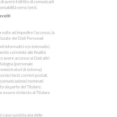
di avere il diritto di comunicarli
ponsabilità verso terzi.
ccolti
a volte ad impedire l’accesso, la
rizzate dei Dati Personali.
i informatici e/o telematici,
nte correlate alle finalità
ero avere accesso ai Dati altri
e Bologna (personale
mministratori di sistema)
cnici terzi, corrieri postali,
i comunicazione) nominati
o da parte del Titolare.
 essere richiesto al Titolare
 in caso sussista una delle