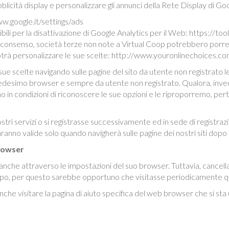
blicità display e personalizzare gli annunci della Rete Display di Go
ww.google.it/settings/ads
li per la disattivazione di Google Analytics per il Web: https://t
uo consenso, società terze non note a Virtual Coop potrebbero porre 
potrà personalizzare le sue scelte: http://www.youronlinechoices.co
sue scelte navigando sulle pagine del sito da utente non registrato 
 medesimo browser e sempre da utente non registrato. Qualora, invece
n condizioni di riconoscere le sue opzioni e le riproporremo, perta
nostri servizi o si registrasse successivamente ed in sede di registr
 saranno valide solo quando navigherà sulle pagine dei nostri siti dopo
browser
 anche attraverso le impostazioni del suo browser. Tuttavia, cance
uppo, per questo sarebbe opportuno che visitasse periodicamente qu
nche visitare la pagina di aiuto specifica del web browser che si sta 